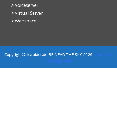
ᐅ Voiceserver
ᐅ Virtual Server
ᐅ Webspace
Copyright©skyraider.de BE NEAR THE SKY 2026
supported
by
Seogym.de