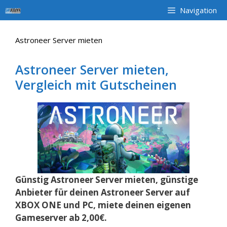
Zum
Navigation
Inhalt
springen
Astroneer Server mieten
Astroneer Server mieten,
Vergleich mit Gutscheinen
Günstig Astroneer Server mieten, günstige
Anbieter für deinen Astroneer Server auf
XBOX ONE und PC, miete deinen eigenen
Gameserver ab 2,00€.