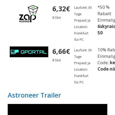
6,32€
*50 %
Laufzeit: 30
Rabatt
Tage
8 Slot
Einmali
Prepaid: Ja
6skyrai
Location:
50
Frankfurt
für PC
6,66€
10% Rab
Laufzeit: 30
Einmali
Tage
8 Slot
Code:
ke
Prepaid: Ja
Code nö
Location:
Frankfurt
für PC
Astroneer Trailer