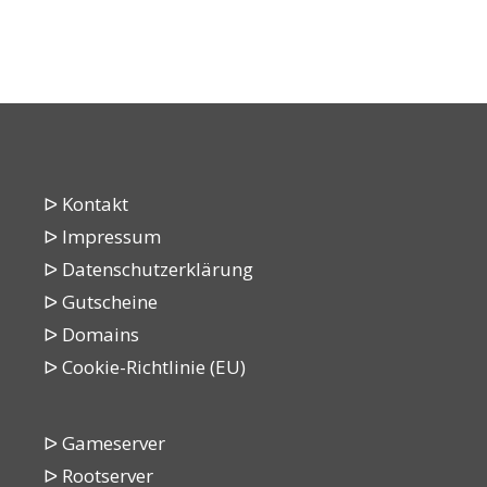
ᐅ Kontakt
ᐅ Impressum
ᐅ Datenschutzerklärung
ᐅ Gutscheine
ᐅ Domains
ᐅ Cookie-Richtlinie (EU)
ᐅ Gameserver
ᐅ Rootserver