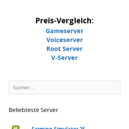
ac
w
h
e
itt
at
b
er
s
Preis-Vergleich:
o
A
Gameserver
o
p
Voiceserver
k
p
Root Server
V-Server
Suche
nach:
Beliebteste Server
Farming-Simulator 25