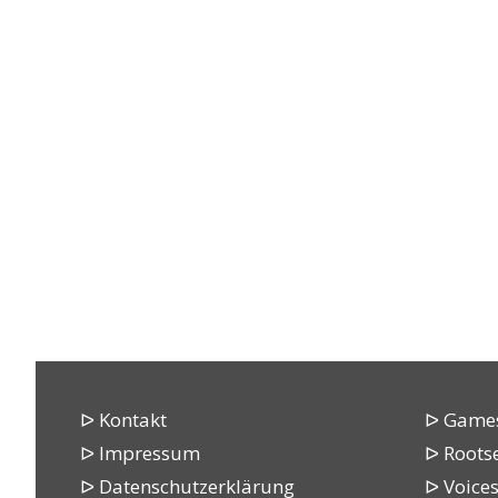
ᐅ Kontakt
ᐅ Games
ᐅ Impressum
ᐅ Roots
ᐅ Datenschutzerklärung
ᐅ Voices