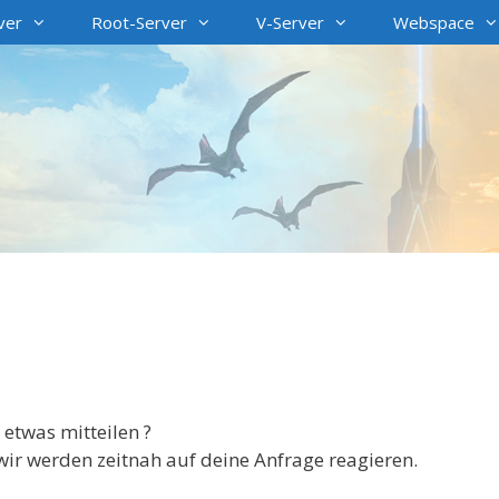
ver
Root-Server
V-Server
Webspace
etwas mitteilen ?
ir werden zeitnah auf deine Anfrage reagieren.