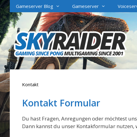
Zum
Gameserver Blog
Gameserver
Voiceser
Inhalt
springen
Kontakt
Kontakt Formular
Du hast Fragen, Anregungen oder möchtest uns 
Dann kannst du unser Kontakformular nutzen, w