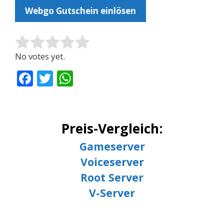
Webgo Gutschein einlösen
Rate this item:
Submit Rating
No votes yet.
F
T
W
ac
w
h
e
itt
at
b
er
s
Preis-Vergleich:
o
A
Gameserver
o
p
Voiceserver
k
p
Root Server
V-Server