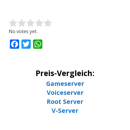
Rate this item:
Submit Rating
No votes yet.
F
T
W
ac
w
h
e
itt
at
b
er
s
Preis-Vergleich:
o
A
Gameserver
o
p
Voiceserver
k
p
Root Server
V-Server