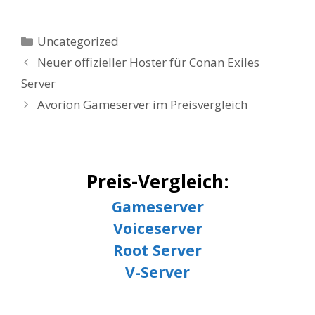
ac
w
h
e
itt
at
Kategorien
Uncategorized
b
er
s
Neuer offizieller Hoster für Conan Exiles
o
A
Server
o
p
Avorion Gameserver im Preisvergleich
k
p
Preis-Vergleich:
Gameserver
Voiceserver
Root Server
V-Server