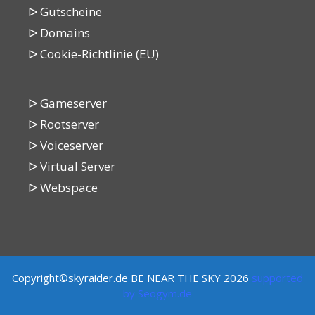
ᐅ Gutscheine
ᐅ Domains
ᐅ Cookie-Richtlinie (EU)
ᐅ Gameserver
ᐅ Rootserver
ᐅ Voiceserver
ᐅ Virtual Server
ᐅ Webspace
Copyright©skyraider.de BE NEAR THE SKY 2026
supported
by
Seogym.de